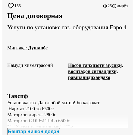
155
25
имрӯз
Цена договорная
Услуги по установке газ. оборудования Евро 4
Минтақа
:
Душанбе
Намуди хизматрасонӣ
Насби таҷҳизоти мусиқӣ,
воситаҳои сигналдиҳӣ,
равшанидиҳандаҳо
Тавсиф
Установка газ. Дар любой матор! Бо кафолат

 Нарх аз 2100 то 6500с

Маторхои директ 2800с

Маторхои GDi,Fsi,Turbo 6500с

""""Хизматрасонихои мо"""""↙️

Бештар нишон додан
Ташхиси компютери
