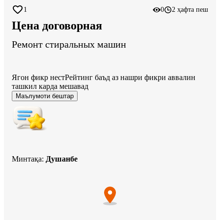
1
0
2 ҳафта пеш
Цена договорная
Ремонт стиральных машин
Ягон фикр нест
Рейтинг баъд аз нашри фикри аввалин
ташкил карда мешавад
Маълумоти бештар
Минтақа
:
Душанбе