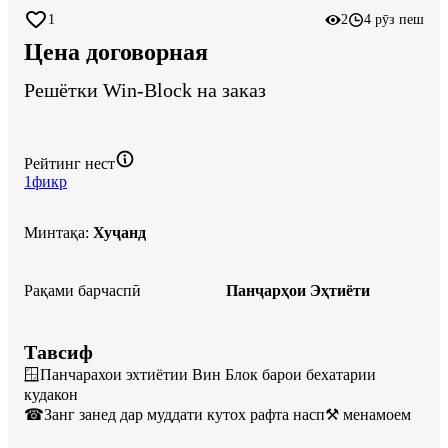
1
2
4 рӯз пеш
Цена договорная
Решëтки Win-Block на заказ
Рейтинг нест
1
фикр
Минтақа
:
Хуҷанд
Рақами барчаспӣ
Панҷарҳои Эҳтиёти
Тавсиф
🪟Панчарахои эхтиëтии Вин Блок барои бехатарии 
кудакон 

☎Занг занед дар муддати кутох рафта насп⚒️ менамоем