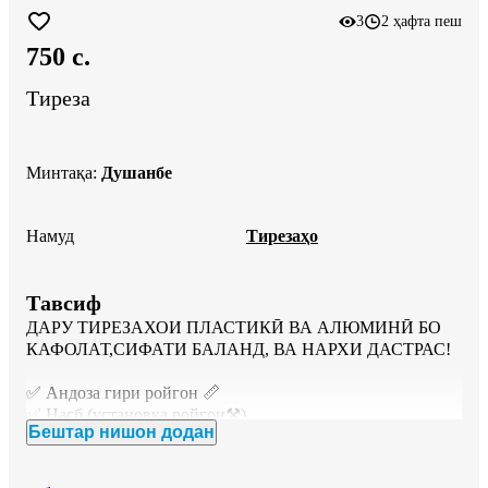
3
2 ҳафта пеш
750 c.
Тиреза
Минтақа
:
Душанбе
Намуд
Тирезаҳо
Тавсиф
ДАРУ ТИРЕЗАХОИ ПЛАСТИКӢ ВА АЛЮМИНӢ БО 
КАФОЛАТ,СИФАТИ БАЛАНД, ВА НАРХИ ДАСТРАС!

✅️ Андоза гири ройгон 📏

✅ Насб (установка ройгон⚒️)

Бештар нишон додан
✅ Сифати баланд

✅ Изолятсияи гармӣ ва садо 
