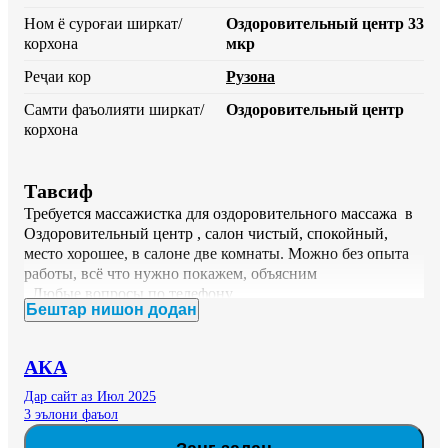
Ном ё суроғаи ширкат/
Оздоровительный центр 33
корхона
мкр
Реҷаи кор
Рузона
Самти фаъолияти ширкат/
Оздоровительный центр
корхона
Тавсиф
Требуется массажистка для оздоровительного массажа  в 
Оздоровительный центр , салон чистый, спокойный, 
место хорошее, в салоне две комнаты. Можно без опыта 
работы, всё что нужно покажем, объясним 

  Любые вопросы по телефону

Бештар нишон додан
адрес- 33 мкр
АКА
Дар сайт аз Июл 2025
3 эълони фаъол