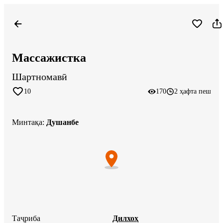
Массажистка
Шартномавӣ
10
170
2 ҳафта пеш
Минтақа
:
Душанбе
Таҷриба
Дилхоҳ