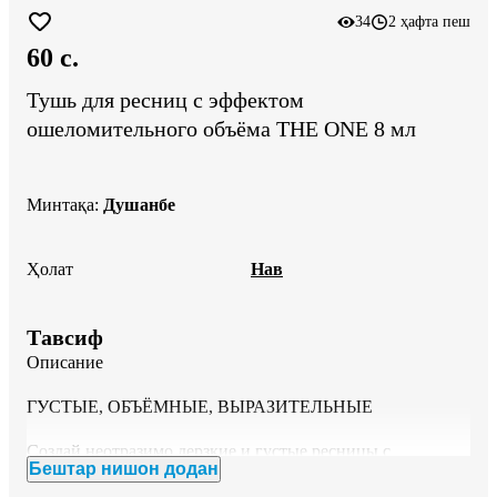
34
2 ҳафта пеш
60 c.
Тушь для ресниц с эффектом
ошеломительного объёма THE ONE 8 мл
Минтақа
:
Душанбе
Ҳолат
Нав
Тавсиф
Описание

ГУСТЫЕ, ОБЪЁМНЫЕ, ВЫРАЗИТЕЛЬНЫЕ

Создай неотразимо дерзкие и густые ресницы с 
Бештар нишон додан
помощью туши для ресниц с эффектом ошеломительного 
объёма THE ONE Pump & Plump. Эта удлиняющая тушь 