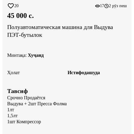
20
17
2 рӯз пеш
45 000 c.
Полуавтоматическая машина для Выдува
ПЭТ-бутылок
Минтақа
:
Хуҷанд
Ҳолат
Истифодашуда
Тавсиф
Срочно Продаётся 

Выдува + 2шт Пресса Фолма 

1лт

1,5лт

1шт Компрессор