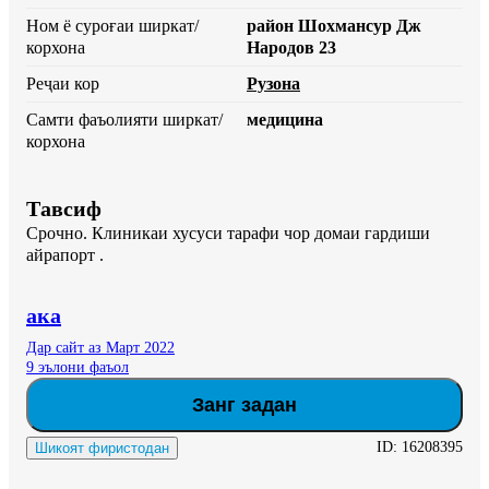
Ном ё суроғаи ширкат/
район Шохмансур Дж
корхона
Народов 23
Реҷаи кор
Рузона
Самти фаъолияти ширкат/
медицина
корхона
Тавсиф
Срочно. Клиникаи хусуси тарафи чор домаи гардиши 
айрапорт .
ака
Дар сайт аз Март 2022
9 эълони фаъол
Занг задан
ID:
16208395
Шикоят фиристодан