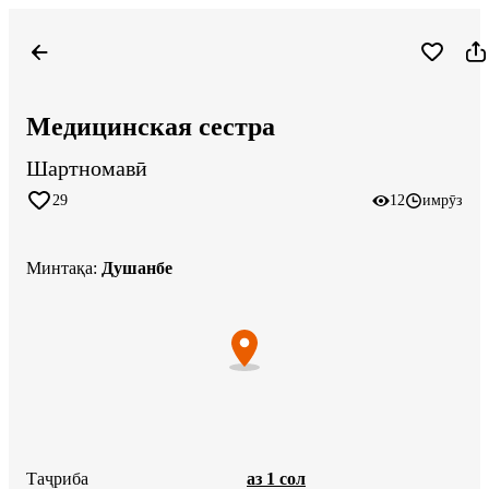
Медицинская сестра
Шартномавӣ
29
12
имрӯз
Минтақа
:
Душанбе
Таҷриба
аз 1 сол