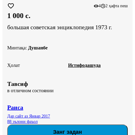
4
2 ҳафта пеш
1 000 c.
большая советская энциклопедия 1973 г.
Минтақа
:
Душанбе
Ҳолат
Истифодашуда
Тавсиф
в отличном состоянии
Раиса
Дар сайт аз Январ 2017
88 эълони фаъол
Занг задан