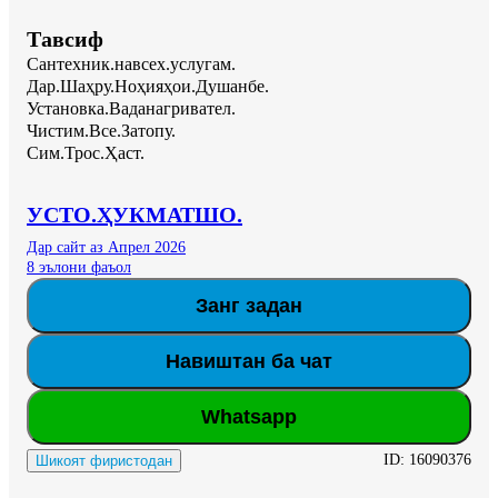
Тавсиф
Сантехник.навсех.услугам.

Дар.Шаҳру.Ноҳияҳои.Душанбе.

Установка.Ваданагривател.

Чистим.Все.Затопу.

Сим.Трос.Ҳаст.
УСТО.ҲУКМАТШО.
Дар сайт аз Апрел 2026
8 эълони фаъол
Занг задан
Навиштан ба чат
Whatsapp
ID:
16090376
Шикоят фиристодан