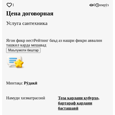
1
0
имрӯз
Цена договорная
Услуга сантехника
Ягон фикр нест
Рейтинг баъд аз нашри фикри аввалин
ташкил карда мешавад
Маълумоти бештар
Минтақа
:
Рӯдакӣ
Намуди хизматрасонӣ
Тоза кардани қубурҳо,
бартараф кардани
басташавӣ