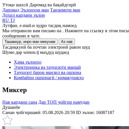
Утоқи шахсӣ
Даромад ва бақайдгирӣ
Даромад
Эълонҳои ман
Танзимоти ман
Дохил кардани эълон
RU
TJ
Лутфан, e-mail-и худро тасдиқ намоед
Мы отправили вам письмо на
. Нажмите на ссылку в этом пись
сообщениях в чате.
Ташаккур, инро ман мекунам
Аз нав
Тасдиқкунӣ ба почтаи электронӣ равон шуд
Шумо дар somon.tj маҳдуд шудаед
Ҳама эълонҳо
Электроника ва таҷҳизоти маишӣ
Таҷҳизот барои манзил ва ошхона
Комбайни ошхонагӣ / қимакунакҳо
Миксер
Нав кардани сана
Дар ТОП ҷойгир намудан
Душанбе
Санаи ҷойгиршавӣ: 05.08.2026 20:59
ID эълон:
16087187