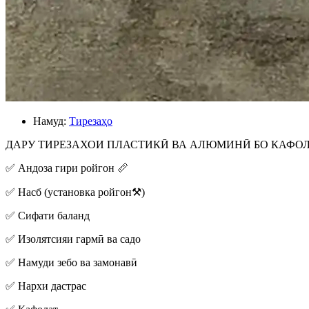
Намуд:
Тирезаҳо
ДАРУ ТИРЕЗАХОИ ПЛАСТИКӢ ВА АЛЮМИНӢ БО КАФОЛА
✅️ Андоза гири ройгон 📏
✅ Насб (установка ройгон⚒️)
✅ Сифати баланд
✅ Изолятсияи гармӣ ва садо
✅ Намуди зебо ва замонавӣ
✅️ Нархи дастрас