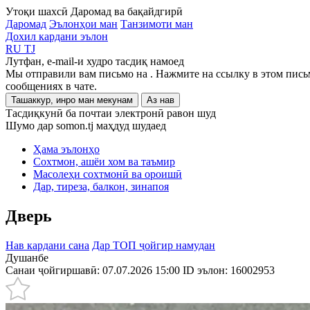
Утоқи шахсӣ
Даромад ва бақайдгирӣ
Даромад
Эълонҳои ман
Танзимоти ман
Дохил кардани эълон
RU
TJ
Лутфан, e-mail-и худро тасдиқ намоед
Мы отправили вам письмо на
. Нажмите на ссылку в этом пись
сообщениях в чате.
Ташаккур, инро ман мекунам
Аз нав
Тасдиқкунӣ ба почтаи электронӣ равон шуд
Шумо дар somon.tj маҳдуд шудаед
Ҳама эълонҳо
Сохтмон, ашёи хом ва таъмир
Масолеҳи сохтмонӣ ва ороишӣ
Дар, тиреза, балкон, зинапоя
Дверь
Нав кардани сана
Дар ТОП ҷойгир намудан
Душанбе
Санаи ҷойгиршавӣ: 07.07.2026 15:00
ID эълон:
16002953