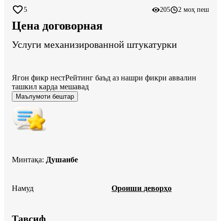
5
205
2 моҳ пеш
Цена договорная
Услуги механизированной штукатурки
Ягон фикр нест
Рейтинг баъд аз нашри фикри аввалин
ташкил карда мешавад
Маълумоти бештар
Минтақа
:
Душанбе
Намуд
Ороиши деворҳо
Тавсиф