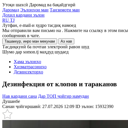
Утоқи шахсӣ
Даромад ва бақайдгирӣ
Даромад
Эълонҳои ман
Танзимоти ман
Дохил кардани эълон
RU
TJ
Лутфан, e-mail-и худро тасдиқ намоед
Мы отправили вам письмо на
. Нажмите на ссылку в этом пись
сообщениях в чате.
Ташаккур, инро ман мекунам
Аз нав
Тасдиқкунӣ ба почтаи электронӣ равон шуд
Шумо дар somon.tj маҳдуд шудаед
Ҳама эълонҳо
Хизматрасониҳо
Дезинсекторҳо
Дезинфекция от клопов и тараканов
Нав кардани сана
Дар ТОП ҷойгир намудан
Душанбе
Санаи ҷойгиршавӣ: 27.07.2026 12:09
ID эълон:
15932390