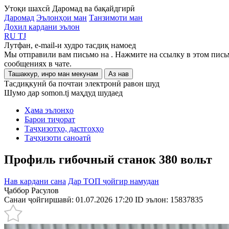
Утоқи шахсӣ
Даромад ва бақайдгирӣ
Даромад
Эълонҳои ман
Танзимоти ман
Дохил кардани эълон
RU
TJ
Лутфан, e-mail-и худро тасдиқ намоед
Мы отправили вам письмо на
. Нажмите на ссылку в этом пись
сообщениях в чате.
Ташаккур, инро ман мекунам
Аз нав
Тасдиқкунӣ ба почтаи электронӣ равон шуд
Шумо дар somon.tj маҳдуд шудаед
Ҳама эълонҳо
Барои тиҷорат
Таҷҳизотҳо, дастгоҳҳо
Таҷҳизоти саноатӣ
Профиль гибочный станок 380 вольт
Нав кардани сана
Дар ТОП ҷойгир намудан
Ҷаббор Расулов
Санаи ҷойгиршавӣ: 01.07.2026 17:20
ID эълон:
15837835