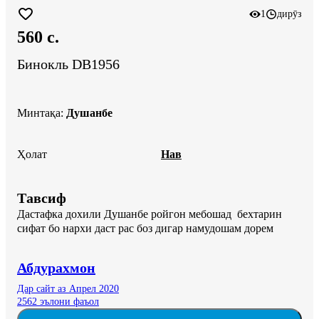
1
дирӯз
560 c.
Бинокль DB1956
Минтақа
:
Душанбе
Ҳолат
Нав
Тавсиф
Дастафка дохили Душанбе ройгон мебошад  бехтарин 
сифат бо нархи даст рас боз дигар намудошам дорем
Абдурахмон
Дар сайт аз Апрел 2020
2562 эълони фаъол