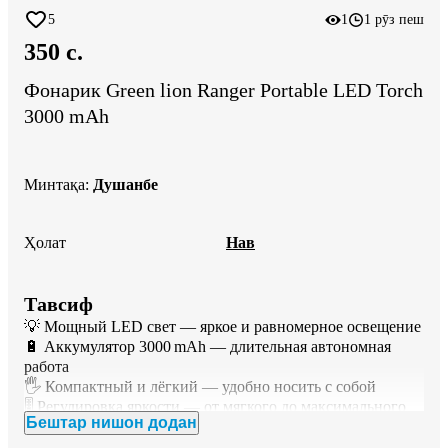
5
1
1 рӯз пеш
350 c.
Фонарик Green lion Ranger Portable LED Torch
3000 mAh
Минтақа
:
Душанбе
Ҳолат
Нав
Тавсиф
💡 Мощный LED свет — яркое и равномерное освещение

🔋 Аккумулятор 3000 mAh — длительная автономная 
работа

🖐 Компактный и лёгкий — удобно носить с собой

🎚 Регулировка яркости — от мягкого до максимального 
Бештар нишон додан
света

💧 Влагозащита и ударопрочный корпус — готов к 