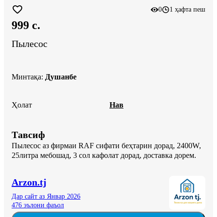
0
1 ҳафта пеш
999 c.
Пылесос
Минтақа
:
Душанбе
Ҳолат
Нав
Тавсиф
Пылесос аз фирмаи RAF сифати беҳтарин дорад, 2400W, 
25литра мебошад, 3 сол кафолат дорад, доставка дорем.
Arzon.tj
Дар сайт аз Январ 2026
476 эълони фаъол