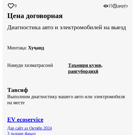
9
15
дирӯз
Цена договорная
Диагностика авто и электромобилей на выезд
Минтақа
:
Хуҷанд
Намуди хизматрасонӣ
Таъмири кузов,
рангубордиҳӣ
Тавсиф
Выполним диагностику вашего авто или электромобиля 
на месте
EV ecoservice
Дар сайт аз Октябр 2024
3 эълони фаъол