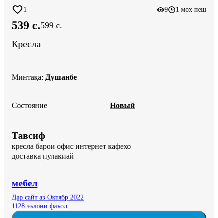
1
9
1 моҳ пеш
539 c.
599 c.
Кресла
Минтақа
:
Душанбе
Состояние
Новый
Тавсиф
кресла барои офис интернет кафехо 

доставка пулакиай
мебел
Дар сайт аз Октябр 2022
1128 эълони фаъол