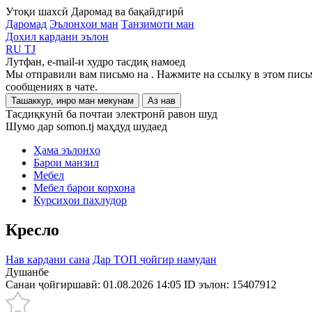
Утоқи шахсӣ
Даромад ва бақайдгирӣ
Даромад
Эълонҳои ман
Танзимоти ман
Дохил кардани эълон
RU
TJ
Лутфан, e-mail-и худро тасдиқ намоед
Мы отправили вам письмо на
. Нажмите на ссылку в этом пись
сообщениях в чате.
Ташаккур, инро ман мекунам
Аз нав
Тасдиқкунӣ ба почтаи электронӣ равон шуд
Шумо дар somon.tj маҳдуд шудаед
Ҳама эълонҳо
Барои манзил
Мебел
Мебел барои корхона
Курсиҳои паҳлудор
Кресло
Нав кардани сана
Дар ТОП ҷойгир намудан
Душанбе
Санаи ҷойгиршавӣ: 01.08.2026 14:05
ID эълон:
15407912