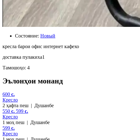
Состояние:
Новый
кресла барои офис интернет кафехо
доставка пулакиха1
Тамошоҳо: 4
Эълонҳои монанд
600
c.
Кресло
2 ҳафта пеш
|
Душанбе
550
c.
599
c.
Кресло
1 моҳ пеш
|
Душанбе
599
c.
Кресло
1 моҳ пеш
|
Душанбе