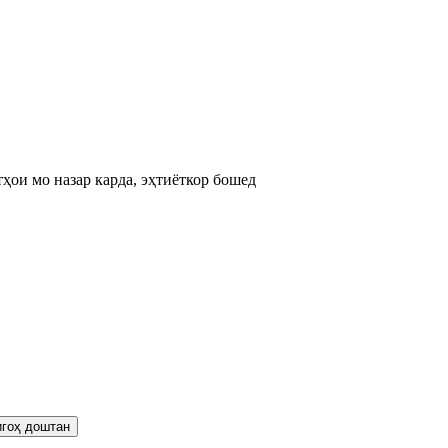
ҳои мо назар карда, эҳтиёткор бошед