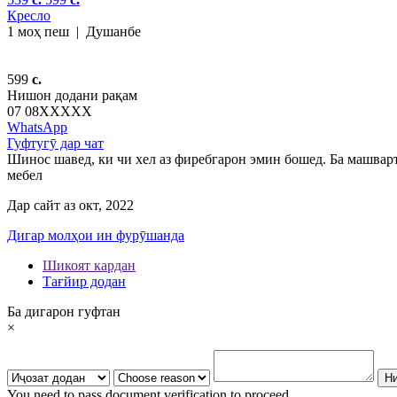
Кресло
1 моҳ пеш
|
Душанбе
599
c.
Нишон додани рақам
07 08
XXXXX
WhatsApp
Гуфтугӯ дар чат
Шинос шавед, ки чи хел аз фиребгарон эмин бошед. Ба машварт
мебел
Дар сайт аз окт, 2022
Дигар молҳои ин фурӯшанда
Шикоят кардан
Тағйир додан
Ба дигарон гуфтан
×
You need to pass document verification to proceed