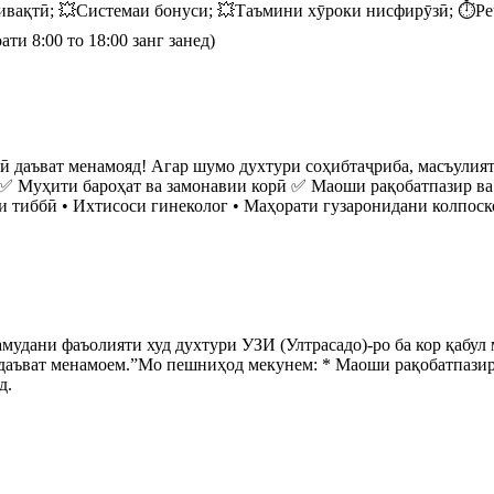
вақтӣ; 💥Системаи бонуси; 💥Таъмини хӯроки нисфирӯзӣ; ⏱️Реҷа
ти 8:00 то 18:00 занг занед)
рӣ даъват менамояд! Агар шумо духтури соҳибтаҷриба, масъулия
: ✅ Муҳити бароҳат ва замонавии корӣ ✅ Маоши рақобатпазир 
 тиббӣ • Ихтисоси гинеколог • Маҳорати гузаронидани колпоск
мудани фаъолияти худ духтури УЗИ (Ултрасадо)-ро ба кор қабул
даъват менамоем.”Мо пешниҳод мекунем: * Маоши рақобатпазир;
д.