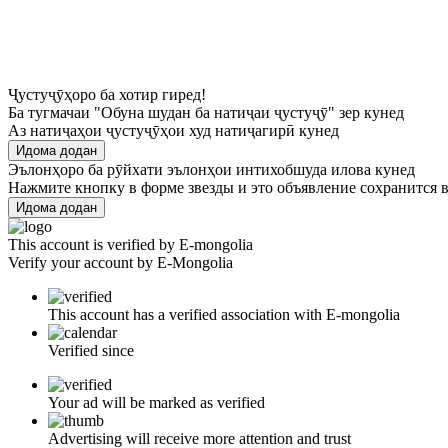
Ҷустуҷӯҳоро ба хотир гиред!
Ба тугмачаи "Обуна шудан ба натиҷаи ҷустуҷӯ" зер кунед
Аз натиҷаҳои ҷустуҷӯҳои худ натиҷагирӣ кунед
Идома додан
Эълонҳоро ба рӯйхати эълонҳои интихобшуда илова кунед
Нажмите кнопку в форме звезды и это объявление сохранится в
Идома додан
This account is verified by E-mongolia
Verify your account by E-Mongolia
This account has a verified association with E-mongolia
Verified since
Your ad will be marked as verified
Advertising will receive more attention and trust