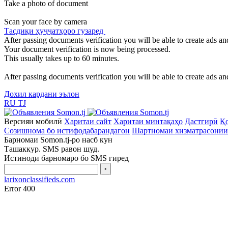
Take a photo of document
Scan your face by camera
Тасдиқи ҳуҷҷатҳоро гузаред
After passing documents verification you will be able to create ads and
Your document verification is now being processed.
This usually takes up to 60 minutes.
After passing documents verification you will be able to create ads and
Дохил кардани эълон
RU
TJ
Версияи мобилӣ
Харитаи сайт
Харитаи минтақаҳо
Дастгирӣ
Қо
Созишнома бо истифодабарандагон
Шартномаи хизматрасонии
Барномаи Somon.tj-ро насб кун
Ташаккур. SMS равон шуд.
Истиноди барномаро бо SMS гиред
‣
larixonclassifieds.com
Error 400