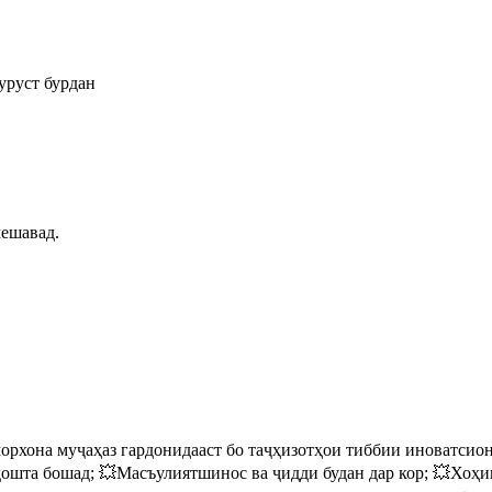
дуруст бурдан
мешавад.
рхона муҷаҳаз гардонидааст бо таҷҳизотҳои тиббии иноватсионӣ
дошта бошад; 💥Масъулиятшинос ва ҷидди будан дар кор; 💥Хоҳ