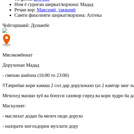
Ном ё суроғаи ширкат/корхона:
Мадад
Реҷаи кор:
Мавсимӣ, тақвимӣ
Самти фаъолияти ширкат/корхона:
Аптека
Ҷойгиршавӣ:
Душанбе
Мясокомбинат
Дорухонаи Мадад
- сменаи шабона (16:00 то 23:00)
‼️Тачрибаи кори камаш 2 сол дар дорухонахо (аз 2 камтар занг н
Мехохед маоши хуб ва бонуси сазовор гиред ва кори худро ба д
Масъулият:
- маслихат додан ба мизоч оиди дорухо
- назорати нигохдории мухлати дору