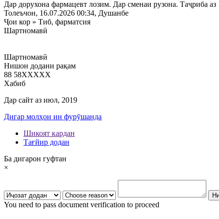
Дар дорухона фармацевт лозим. Дар сменаи рузона. Таҷриба аз 
Толеъчон
, 16.07.2026 00:34, Душанбе
Ҷои кор
»
Тиб, фарматсия
Шартномавӣ
Шартномавӣ
Нишон додани рақам
88 58
XXXXX
Хабиб
Дар сайт аз июл, 2019
Дигар молҳои ин фурӯшанда
Шикоят кардан
Тағйир додан
Ба дигарон гуфтан
×
You need to pass document verification to proceed