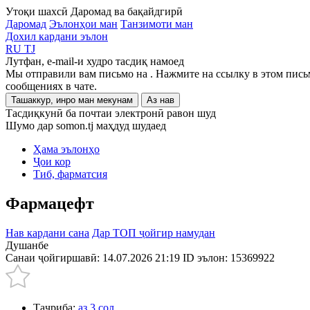
Утоқи шахсӣ
Даромад ва бақайдгирӣ
Даромад
Эълонҳои ман
Танзимоти ман
Дохил кардани эълон
RU
TJ
Лутфан, e-mail-и худро тасдиқ намоед
Мы отправили вам письмо на
. Нажмите на ссылку в этом пись
сообщениях в чате.
Ташаккур, инро ман мекунам
Аз нав
Тасдиқкунӣ ба почтаи электронӣ равон шуд
Шумо дар somon.tj маҳдуд шудаед
Ҳама эълонҳо
Ҷои кор
Тиб, фарматсия
Фармацефт
Нав кардани сана
Дар ТОП ҷойгир намудан
Душанбе
Санаи ҷойгиршавӣ: 14.07.2026 21:19
ID эълон:
15369922
Таҷриба:
аз 3 сол