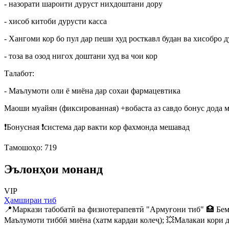
- назорати шароити дуруст нихдоштани дору
- хисоб китоби дурусти касса
- Хангоми кор бо пул дар пеши худ росткавл будан ва хисобро 
- тоза ва озод нигох доштани худ ва чои кор
Талабот:
- Маълумоти оли ё миёна дар сохаи фармацевтика
Маоши муайян (фиксированная) +вобаста аз савдо бонус дода 
❗️Бонусная ❗️система дар вакти кор фахмонда мешавад
Тамошоҳо: 719
Эълонҳои монанд
VIP
Ҳамшираи тиб
📍Маркази табобатӣ ва физиотерапевтӣ "Армуғони тиб" 🏥 Бемо
Маълумоти тиббӣ миёна (хатм кардаи колеҷ); 💥Малакаи кори 