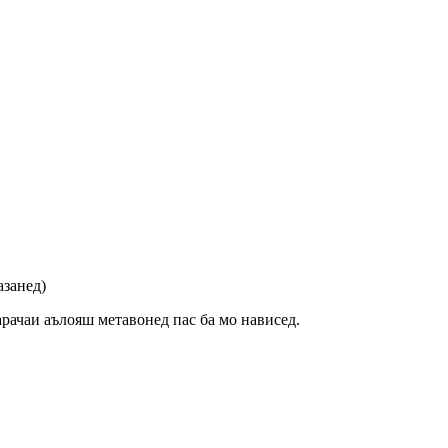
азанед)
арачаи аълояш метавонед пас ба мо нависед.