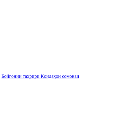
а
Бойгонии таҳрири Қоидаҳои сомонаи