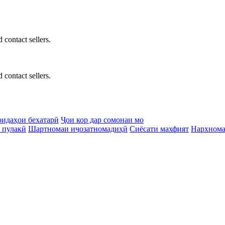
 contact sellers.
 contact sellers.
идаҳои бехатарӣ
Ҷои кор дар сомонаи мо
 пулакӣ
Шартномаи иҷозатномадиҳӣ
Сиёсати махфият
Нархном