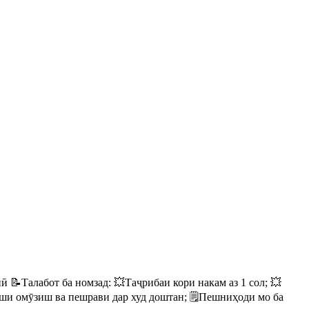
 📝Талабот ба номзад: 💥Таҷрибаи кори накам аз 1 сол; 💥
иши омӯзиш ва пешрави дар худ доштан; 🗒Пешниҳоди мо ба