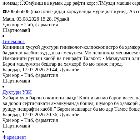
номзад; 💥Омӯзиш ва кумак дар рафти кор; 💥Музди маоши сари
☎️206666606 (шахсони ҷидди коркунанда муроҷиат кунед. Аз соа
Matin
, 03.08.2026 15:28, Рӯдакӣ
Ҷои кор
»
Тиб, фарматсия
Шартномавӣ
Гинеколог
Клиникаи хусусӣ духтури гинеколог-колпоскопистро ба ҳамко
ба дастаи касбии худ даъват мекунем. Мо пешниҳод менамоем
Имконияти рушди касбӣ ва пешрафт Талабот: • Маълумоти олии
Барои маълумоти бештар ва ҳамкорӣ бо мо тамос гиред.
Бародар
, 17.07.2026 20:44, Душанбе
Ҷои кор
»
Тиб, фарматсия
Шартномавӣ
Духтури УЗИ
Хабари хуш барои сокинони шаҳр! Клиникаи мо барои васеъ на
ва дорои сертификати амалкунанда бошед, шуморо ба ҳамкорӣ 
рушду пешрафти касбӣ.” Барои машварат ба мо дар Тамос боше
Бародар
, 17.07.2026 20:36, Душанбе
Ҷои кор
»
Тиб, фарматсия
Шартномавӣ
Фармацевт