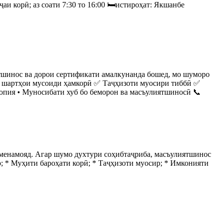
и корӣ; аз соати 7:30 то 16:00 🛏истироҳат: Якшанбе
тшинос ва дорои сертификати амалкунанда бошед, мо шуморо
ва шартҳои мусоиди ҳамкорӣ ✅ Таҷҳизоти муосири тиббӣ ✅
опия • Муносибати хуб бо беморон ва масъулиятшиносӣ 📞
 менамояд. Агар шумо духтури соҳибтаҷриба, масъулиятшинос
 * Муҳити бароҳати корӣ; * Таҷҳизоти муосир; * Имконияти