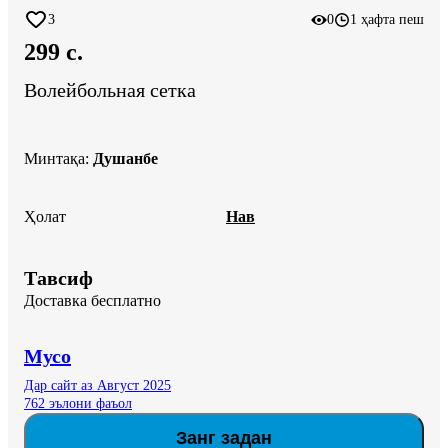
3
0
1 ҳафта пеш
299 c.
Волейбольная сетка
Минтақа
:
Душанбе
Ҳолат
Нав
Тавсиф
Доставка бесплатно
Мусо
Дар сайт аз Август 2025
762 эълони фаъол
Занг задан