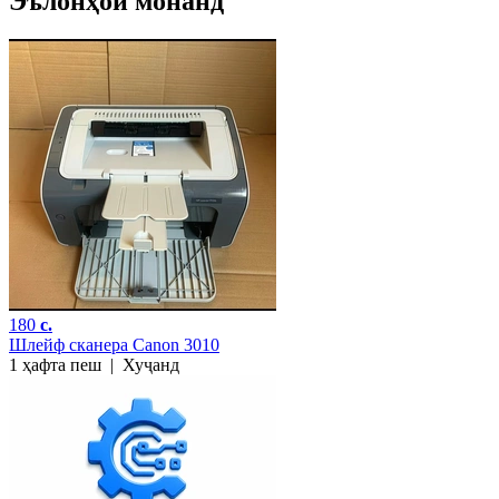
Эълонҳои монанд
180
c.
Шлейф сканера Canon 3010
1 ҳафта пеш
|
Хуҷанд