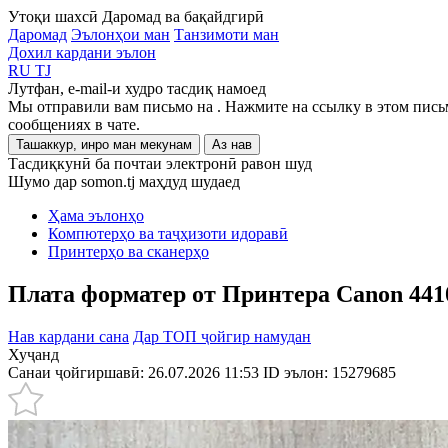
Утоқи шахсӣ
Даромад ва бақайдгирӣ
Даромад
Эълонҳои ман
Танзимоти ман
Дохил кардани эълон
RU
TJ
Лутфан, e-mail-и худро тасдиқ намоед
Мы отправили вам письмо на
. Нажмите на ссылку в этом пись
сообщениях в чате.
Ташаккур, инро ман мекунам
Аз нав
Тасдиқкунӣ ба почтаи электронӣ равон шуд
Шумо дар somon.tj маҳдуд шудаед
Ҳама эълонҳо
Компютерҳо ва таҷҳизоти идоравӣ
Принтерҳо ва сканерҳо
Плата форматер от Принтера Canon 441
Нав кардани сана
Дар ТОП ҷойгир намудан
Хуҷанд
Санаи ҷойгиршавӣ: 26.07.2026 11:53
ID эълон:
15279685