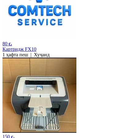
80
c.
Картридж FX10
1 ҳафта пеш
|
Хуҷанд
150
c.