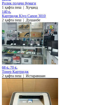
Ролик подачи бумаги
1 ҳафта пеш
|
Хуҷанд
140
c.
Картридж Kiyo Canon 3010
2 ҳафта пеш
|
Душанбе
68
c.
70
c.
Тонер Картридж
2 ҳафта пеш
|
Истаравшан