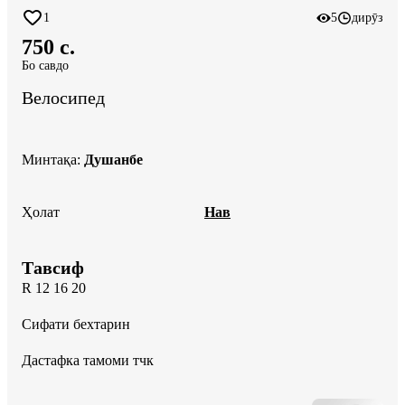
1
5
дирӯз
750 c.
Бо савдо
Велосипед
Минтақа
:
Душанбе
Ҳолат
Нав
Тавсиф
R 12 16 20

Сифати бехтарин

Дастафка тамоми тчк