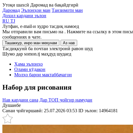
Утоқи шахсӣ
Даромад ва бақайдгирӣ
Даромад
Эълонҳои ман
Танзимоти ман
Дохил кардани эълон
RU
TJ
Лутфан, e-mail-и худро тасдиқ намоед
Мы отправили вам письмо на
. Нажмите на ссылку в этом пись
сообщениях в чате.
Ташаккур, инро ман мекунам
Аз нав
Тасдиқкунӣ ба почтаи электронӣ равон шуд
Шумо дар somon.tj маҳдуд шудаед
Ҳама эълонҳо
Олами кӯдакон
Молҳо барои мактаббачагон
Набор для рисования
Нав кардани сана
Дар ТОП ҷойгир намудан
Душанбе
Санаи ҷойгиршавӣ: 25.07.2026 03:53
ID эълон:
14964181