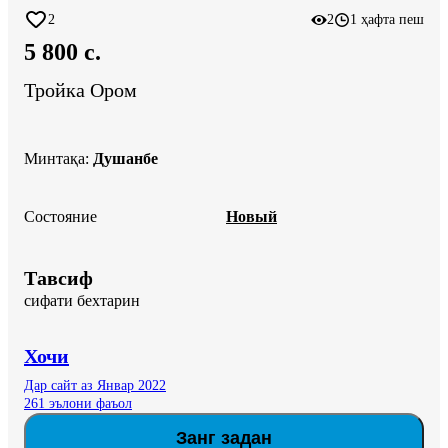
2
2
1 ҳафта пеш
5 800 c.
Тройка Ором
Минтақа
:
Душанбе
Состояние
Новый
Тавсиф
сифати бехтарин
Хочи
Дар сайт аз Январ 2022
261 эълони фаъол
Занг задан