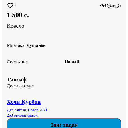
3
1
дирӯз
1 500 c.
Кресло
Минтақа
:
Душанбе
Состояние
Новый
Тавсиф
Доставка хаст
Ҳочи Қурбон
Дар сайт аз Ноябр 2021
258 эълони фаъол
Занг задан