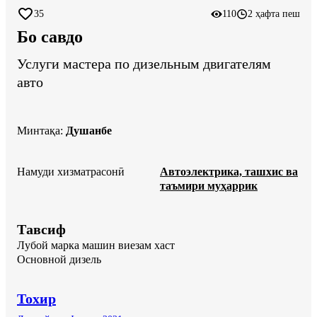
35
110
2 ҳафта пеш
Бо савдо
Услуги мастера по дизельным двигателям
авто
Минтақа
:
Душанбе
Намуди хизматрасонӣ
Автоэлектрика, ташхис ва
таъмири муҳаррик
Тавсиф
Лубой марка машин виезам хаст

Основной дизель
Тохир