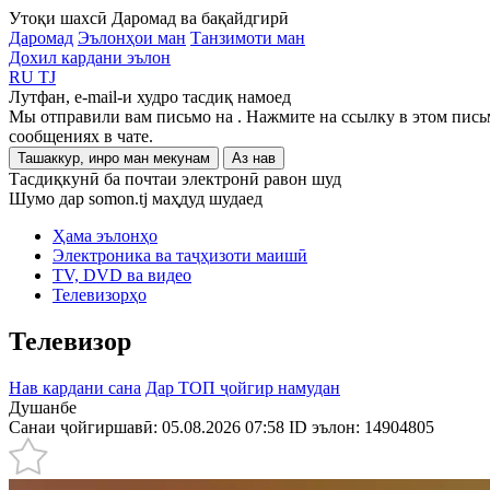
Утоқи шахсӣ
Даромад ва бақайдгирӣ
Даромад
Эълонҳои ман
Танзимоти ман
Дохил кардани эълон
RU
TJ
Лутфан, e-mail-и худро тасдиқ намоед
Мы отправили вам письмо на
. Нажмите на ссылку в этом пись
сообщениях в чате.
Ташаккур, инро ман мекунам
Аз нав
Тасдиқкунӣ ба почтаи электронӣ равон шуд
Шумо дар somon.tj маҳдуд шудаед
Ҳама эълонҳо
Электроника ва таҷҳизоти маишӣ
TV, DVD ва видео
Телевизорҳо
Телевизор
Нав кардани сана
Дар ТОП ҷойгир намудан
Душанбе
Санаи ҷойгиршавӣ: 05.08.2026 07:58
ID эълон:
14904805