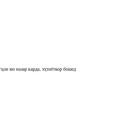
ҳои мо назар карда, эҳтиёткор бошед