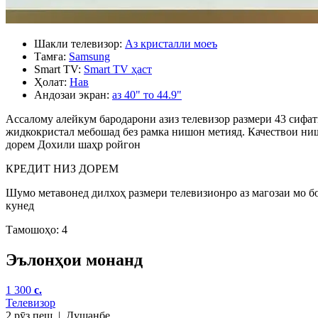
Шакли телевизор:
Аз кристалли моеъ
Тамға:
Samsung
Smart TV:
Smart TV ҳаст
Ҳолат:
Нав
Андозаи экран:
аз 40" то 44.9"
Ассалому алейкум бародарони азиз телевизор размери 43 сифати
жидкокристал мебошад без рамка нишон метияд. Качествои ни
дорем Дохили шаҳр ройгон
КРЕДИТ НИЗ ДОРЕМ
Шумо метавонед дилхоҳ размери телевизионро аз магозаи мо бо
кунед
Тамошоҳо: 4
Эълонҳои монанд
1 300
c.
Телевизор
2 рӯз пеш
|
Душанбе