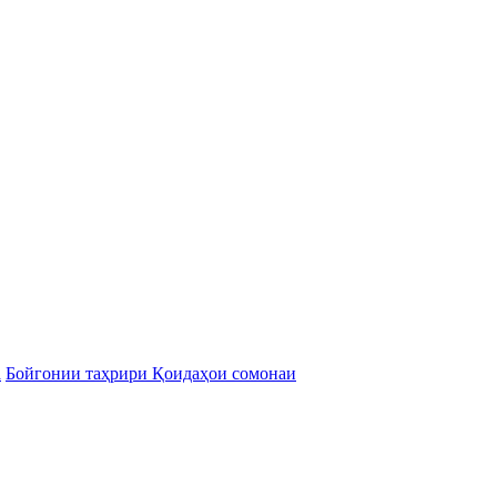
а
Бойгонии таҳрири Қоидаҳои сомонаи