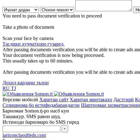
You need to pass document verification to proceed
Take a photo of document
Scan your face by camera
Тасдиқи ҳуҷҷатҳоро гузаред
After passing documents verification you will be able to create ads and
Your document verification is now being processed.
This usually takes up to 60 minutes.
After passing documents verification you will be able to create ads and
Дохил кардани эълон
RU
TJ
Версияи мобилӣ
Харитаи сайт
Харитаи минтақаҳо
Дастгирӣ
Қо
Созишнома бо истифодабарандагон
Шартномаи хизматрасонии
Барномаи Somon.tj-ро насб кун
Ташаккур. SMS равон шуд.
Истиноди барномаро бо SMS гиред
‣
larixonclassifieds.com