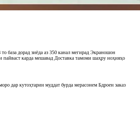
 то база дорад зиёда аз 350 канал мегирад Экраношон
и пайваст карда мешавад Доставка тамоми шаҳру ноҳияҳо
моро дар кутоҳтарин муддат бурда мерасонем Бдроен заказ