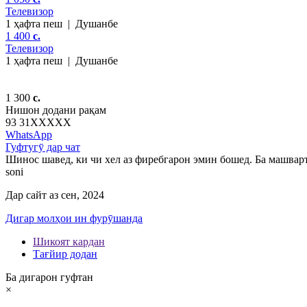
Телевизор
1 ҳафта пеш
|
Душанбе
1 400
c.
Телевизор
1 ҳафта пеш
|
Душанбе
1 300
c.
Нишон додани рақам
93 31
XXXXX
WhatsApp
Гуфтугӯ дар чат
Шинос шавед, ки чи хел аз фиребгарон эмин бошед. Ба машварт
soni
Дар сайт аз сен, 2024
Дигар молҳои ин фурӯшанда
Шикоят кардан
Тағйир додан
Ба дигарон гуфтан
×