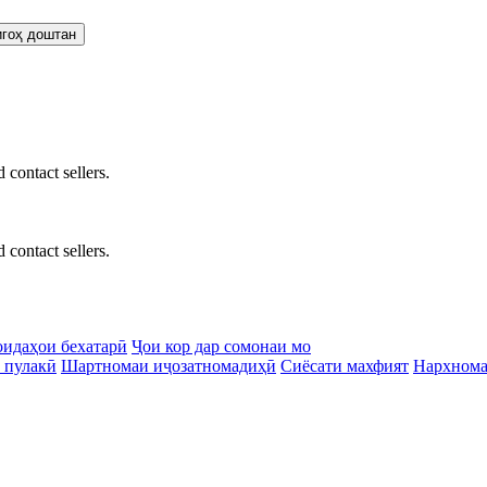
 contact sellers.
 contact sellers.
идаҳои бехатарӣ
Ҷои кор дар сомонаи мо
 пулакӣ
Шартномаи иҷозатномадиҳӣ
Сиёсати махфият
Нархном