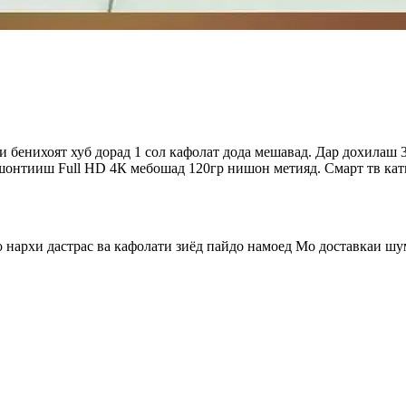
 бенихоят хуб дорад 1 сол кафолат дода мешавад. Дар дохилаш 3
шонтииш Full HD 4К мебошад 120гр нишон метияд. Смарт тв кат
 нархи дастрас ва кафолати зиёд пайдо намоед Мо доставкаи шу