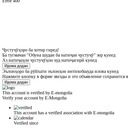
Error 400
Ҷустуҷӯҳоро ба хотир гиред!
Ба тугмачаи "Обуна шудан ба натиҷаи ҷустуҷӯ" зер кунед
Аз натиҷаҳои ҷустуҷӯҳои худ натиҷагирӣ кунед
Идома додан
Эълонҳоро ба рӯйхати эълонҳои интихобшуда илова кунед
Нажмите кнопку в форме звезды и это объявление сохранится в
Идома додан
This account is verified by E-mongolia
Verify your account by E-Mongolia
This account has a verified association with E-mongolia
Verified since