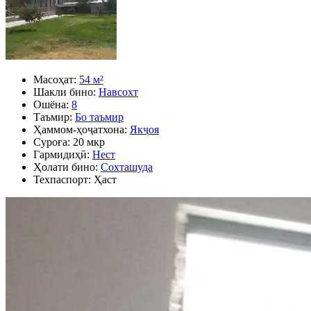
Масоҳат:
54 м²
Шакли бино:
Навсохт
Ошёна:
8
Таъмир:
Бо таъмир
Ҳаммом-ҳоҷатхона:
Якҷоя
Суроға:
20 мкр
Гармидиҳӣ:
Нест
Ҳолати бино:
Сохташуда
Техпаспорт:
Ҳаст