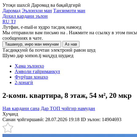
Утоқи шахсӣ
Даромад ва бақайдгирӣ
Даромад
Эълонҳои ман
Танзимоти ман
Дохил кардани эълон
RU
TJ
Лутфан, e-mail-и худро тасдиқ намоед
Мы отправили вам письмо на
. Нажмите на ссылку в этом пись
сообщениях в чате.
Ташаккур, инро ман мекунам
Аз нав
Тасдиқкунӣ ба почтаи электронӣ равон шуд
Шумо дар somon.tj маҳдуд шудаед
Ҳама эълонҳо
Амволи ғайриманқул
Фурӯши хонаҳо
2-хонагӣ
2-комн. квартира, 8 этаж, 54 м², 20 мкр
Нав кардани сана
Дар ТОП ҷойгир намудан
Хуҷанд
Санаи ҷойгиршавӣ: 28.07.2026 19:18
ID эълон:
14904693