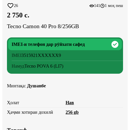
26
141
1 моҳ пеш
2 750 c.
Tecno Camon 40 Pro 8/256GB
IMEI-и телефон дар рӯйхати сафед
IMEI
3515921
XXXXXX
9
Намуд
Tecno POVA 6 (LI7)
Минтақа
:
Душанбе
Ҳолат
Нав
Ҳаҷми хотираи дохилӣ
256 gb
Тавсиф