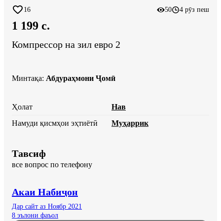
16
50
4 рӯз пеш
1 199 c.
Компрессор на зил евро 2
Минтақа
:
Абдураҳмони Ҷомӣ
Ҳолат
Нав
Намуди қисмҳои эҳтиётӣ
Муҳаррик
Тавсиф
все вопрос по телефону
Акаи Набиҷон
Дар сайт аз Ноябр 2021
8 эълони фаъол