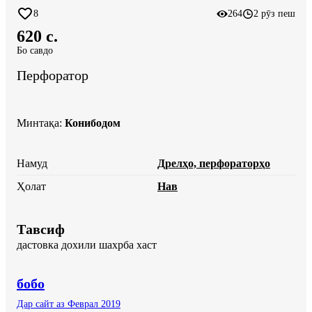
8
264
2 рӯз пеш
620 c.
Бо савдо
Перфоратор
Минтақа
:
Конибодом
Намуд
Дрелҳо, перфораторҳо
Ҳолат
Нав
Тавсиф
дастовка дохили шахрба хаст
бобо
Дар сайт аз Феврал 2019