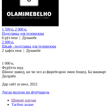
1 599
c.
2 000
c.
Подставка для телевизора
6 рӯз пеш
|
Душанбе
2 000
c.
Шкаф - подставка для телевизора
2 ҳафта пеш
|
Душанбе
1 000
c.
Фурӯхта шуд
Шинос шавед, ки чи хел аз фиребгарон эмин бошед. Ба машварт
Дилрабо
Дар сайт аз июл, 2022
Дигар молҳои ин фурӯшанда
Шикоят кардан
Тағйир додан