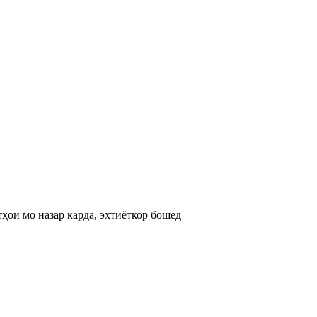
ҳои мо назар карда, эҳтиёткор бошед