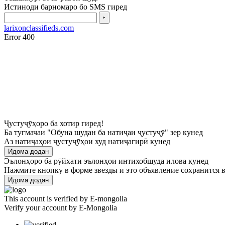
Истиноди барномаро бо SMS гиред
‣
larixonclassifieds.com
Error 400
Ҷустуҷӯҳоро ба хотир гиред!
Ба тугмачаи "Обуна шудан ба натиҷаи ҷустуҷӯ" зер кунед
Аз натиҷаҳои ҷустуҷӯҳои худ натиҷагирӣ кунед
Идома додан
Эълонҳоро ба рӯйхати эълонҳои интихобшуда илова кунед
Нажмите кнопку в форме звезды и это объявление сохранится в
Идома додан
This account is verified by E-mongolia
Verify your account by E-Mongolia