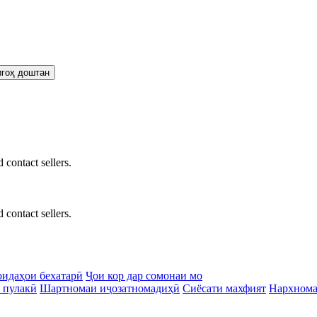
 contact sellers.
 contact sellers.
идаҳои бехатарӣ
Ҷои кор дар сомонаи мо
 пулакӣ
Шартномаи иҷозатномадиҳӣ
Сиёсати махфият
Нархном