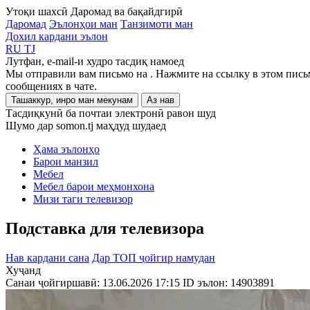
Утоқи шахсӣ
Даромад ва бақайдгирӣ
Даромад
Эълонҳои ман
Танзимоти ман
Дохил кардани эълон
RU
TJ
Лутфан, e-mail-и худро тасдиқ намоед
Мы отправили вам письмо на
. Нажмите на ссылку в этом пись
сообщениях в чате.
Ташаккур, инро ман мекунам
Аз нав
Тасдиқкунӣ ба почтаи электронӣ равон шуд
Шумо дар somon.tj маҳдуд шудаед
Ҳама эълонҳо
Барои манзил
Мебел
Мебел барои меҳмонхона
Мизи таги телевизор
Подставка для телевизора
Нав кардани сана
Дар ТОП ҷойгир намудан
Хуҷанд
Санаи ҷойгиршавӣ: 13.06.2026 17:15
ID эълон:
14903891