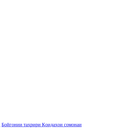
а
Бойгонии таҳрири Қоидаҳои сомонаи