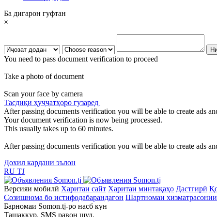
Ба дигарон гуфтан
×
You need to pass document verification to proceed
Take a photo of document
Scan your face by camera
Тасдиқи ҳуҷҷатҳоро гузаред
After passing documents verification you will be able to create ads and
Your document verification is now being processed.
This usually takes up to 60 minutes.
After passing documents verification you will be able to create ads and
Дохил кардани эълон
RU
TJ
Версияи мобилӣ
Харитаи сайт
Харитаи минтақаҳо
Дастгирӣ
Қо
Созишнома бо истифодабарандагон
Шартномаи хизматрасонии
Барномаи Somon.tj-ро насб кун
Ташаккур. SMS равон шуд.