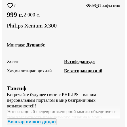
7
39
1 ҳафта пеш
999 c.
2 000 c.
Philips Xenium X300
Минтақа
:
Душанбе
Ҳолат
Истифодашуда
Ҳаҷми хотираи дохилӣ
Бе хотираи дохилӣ
Тавсиф
Встречайте будущее связи с PHILIPS – вашим 
персональным порталом в мир безграничных 
возможностей!

Этот изящный шедевр инженерной мысли объединяет в 
себе элегантность премиального дизайна и мощь 
Бештар нишон додан
передовых технологий. Плавные линии корпуса, словно 