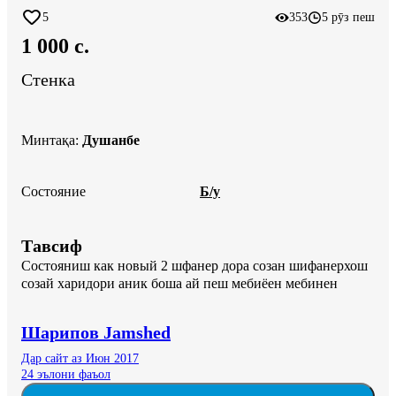
5
353
5 рӯз пеш
1 000 c.
Стенка
Минтақа
:
Душанбе
Состояние
Б/у
Тавсиф
Состояниш как новый 2 шфанер дора созан шифанерхош 
созай харидори аник боша ай пеш мебиёен мебинен
Шарипов Jamshed
Дар сайт аз Июн 2017
24 эълони фаъол