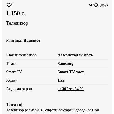
1
2
Дирӯз
1 150 c.
Телевизор
Минтақа
:
Душанбе
Шакли телевизор
Аз кристалли моеъ
Тамға
Samsung
Smart TV
Smart TV ҳаст
Ҳолат
Нав
Андозаи экран
аз 30" то 34.9"
Тавсиф
Телевизор размери 35 сифати бехтарин дорад, се Сол 