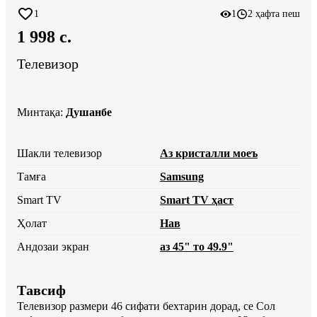
1
1
2 ҳафта пеш
1 998 c.
Телевизор
Минтақа
:
Душанбе
Шакли телевизор
Аз кристалли моеъ
Тамға
Samsung
Smart TV
Smart TV ҳаст
Ҳолат
Нав
Андозаи экран
аз 45" то 49.9"
Тавсиф
Телевизор размери 46 сифати бехтарин дорад, се Сол 