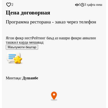
2
5
3 ҳафта пеш
Цена договорная
Программа ресторана - заказ через телефон
Ягон фикр нест
Рейтинг баъд аз нашри фикри аввалин
ташкил карда мешавад
Маълумоти бештар
Минтақа
:
Душанбе