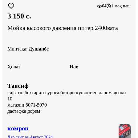
64
1 моҳ пеш
3 150 c.
Мойка высокого давления питер 2400вата
Минтақа
:
Душанбе
Ҳолат
Нав
Тавсиф
сифатш бехтарин сурога бозори кушониен даромадгохи 
10

магазин 5071-5070 

дастафка дорем
комрон
Дар сайт аз Август 2024