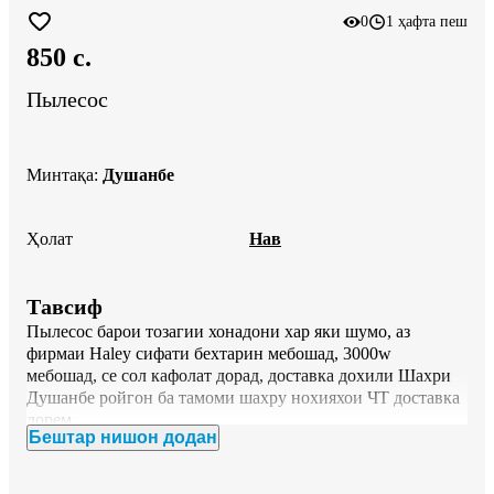
0
1 ҳафта пеш
850 c.
Пылесос
Минтақа
:
Душанбе
Ҳолат
Нав
Тавсиф
Пылесос барои тозагии хонадони хар яки шумо, аз 
фирмаи Haley сифати бехтарин мебошад, 3000w 
мебошад, се сол кафолат дорад, доставка дохили Шахри 
Душанбе ройгон ба тамоми шахру нохияхои ЧТ доставка 
дорем.
Бештар нишон додан