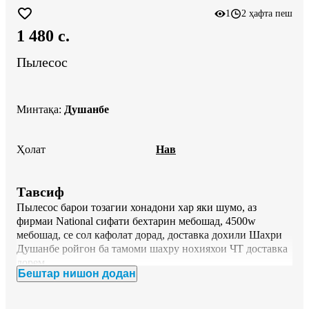
1
2 ҳафта пеш
1 480 c.
Пылесос
Минтақа
:
Душанбе
Ҳолат
Нав
Тавсиф
Пылесос барои тозагии хонадони хар яки шумо, аз 
фирмаи National сифати бехтарин мебошад, 4500w 
мебошад, се сол кафолат дорад, доставка дохили Шахри 
Душанбе ройгон ба тамоми шахру нохияхои ЧТ доставка 
дорем.
Бештар нишон додан