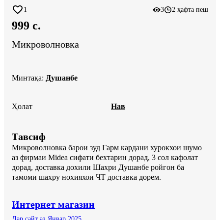
1
3
2 ҳафта пеш
999 c.
Микроволновка
Минтақа
:
Душанбе
Ҳолат
Нав
Тавсиф
Микроволновка барои зуд Гарм кардани хурокхои шумо 
аз фирмаи Midea сифати бехтарин дорад, 3 сол кафолат 
дорад, доставка дохили Шахри Душанбе ройгон ба 
тамоми шахру нохияхои ЧТ доставка дорем.
Интернет магазин
Дар сайт аз Январ 2025