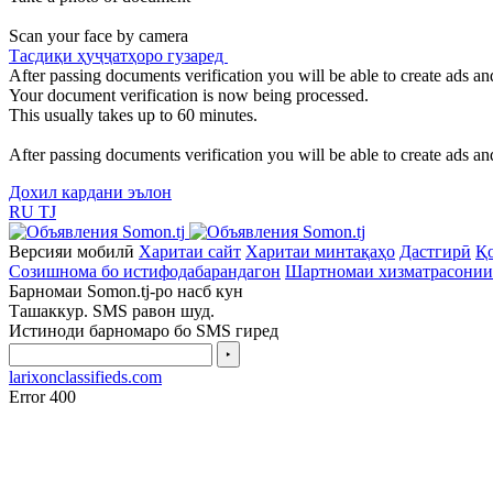
Scan your face by camera
Тасдиқи ҳуҷҷатҳоро гузаред
After passing documents verification you will be able to create ads and
Your document verification is now being processed.
This usually takes up to 60 minutes.
After passing documents verification you will be able to create ads and
Дохил кардани эълон
RU
TJ
Версияи мобилӣ
Харитаи сайт
Харитаи минтақаҳо
Дастгирӣ
Қо
Созишнома бо истифодабарандагон
Шартномаи хизматрасонии
Барномаи Somon.tj-ро насб кун
Ташаккур. SMS равон шуд.
Истиноди барномаро бо SMS гиред
‣
larixonclassifieds.com
Error 400