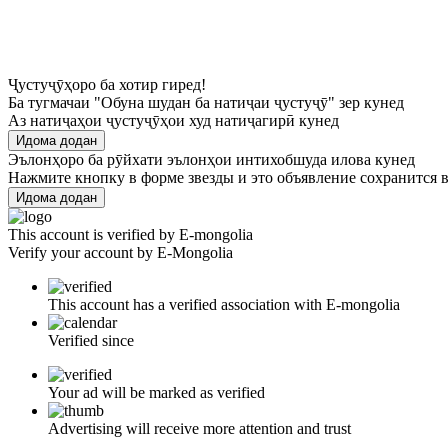
Ҷустуҷӯҳоро ба хотир гиред!
Ба тугмачаи "Обуна шудан ба натиҷаи ҷустуҷӯ" зер кунед
Аз натиҷаҳои ҷустуҷӯҳои худ натиҷагирӣ кунед
Идома додан
Эълонҳоро ба рӯйхати эълонҳои интихобшуда илова кунед
Нажмите кнопку в форме звезды и это объявление сохранится в
Идома додан
This account is verified by E-mongolia
Verify your account by E-Mongolia
This account has a verified association with E-mongolia
Verified since
Your ad will be marked as verified
Advertising will receive more attention and trust