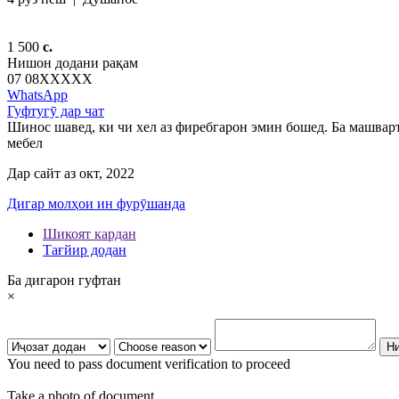
1 500
c.
Нишон додани рақам
07 08
XXXXX
WhatsApp
Гуфтугӯ дар чат
Шинос шавед, ки чи хел аз фиребгарон эмин бошед. Ба машварт
мебел
Дар сайт аз окт, 2022
Дигар молҳои ин фурӯшанда
Шикоят кардан
Тағйир додан
Ба дигарон гуфтан
×
You need to pass document verification to proceed
Take a photo of document