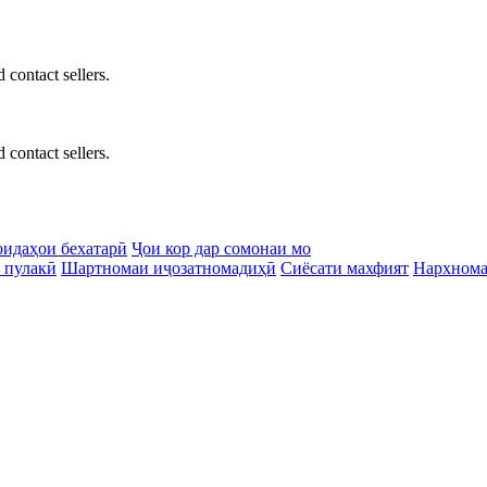
 contact sellers.
 contact sellers.
идаҳои бехатарӣ
Ҷои кор дар сомонаи мо
 пулакӣ
Шартномаи иҷозатномадиҳӣ
Сиёсати махфият
Нархном