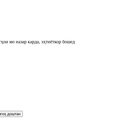
ҳои мо назар карда, эҳтиёткор бошед