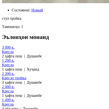
Состояние:
Новый
стул тройка
Тамошоҳо: 1
Эълонҳои монанд
3 000
c.
Кресла
2 ҳафта пеш
|
Душанбе
1 200
c.
Кресло
1 ҳафта пеш
|
Хуҷанд
2 200
c.
Кресло тройка
3 ҳафта пеш
|
Душанбе
2 000
c.
Кресла
1 ҳафта пеш
|
Душанбе
1 499
c.
Кресла
4 рӯз пеш
|
Душанбе