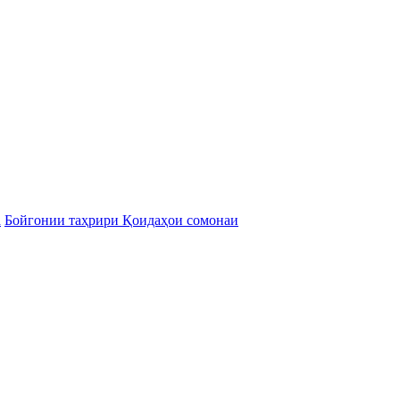
а
Бойгонии таҳрири Қоидаҳои сомонаи