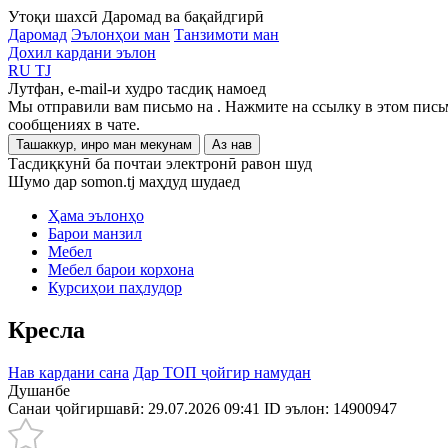
Утоқи шахсӣ
Даромад ва бақайдгирӣ
Даромад
Эълонҳои ман
Танзимоти ман
Дохил кардани эълон
RU
TJ
Лутфан, e-mail-и худро тасдиқ намоед
Мы отправили вам письмо на
. Нажмите на ссылку в этом пись
сообщениях в чате.
Ташаккур, инро ман мекунам
Аз нав
Тасдиқкунӣ ба почтаи электронӣ равон шуд
Шумо дар somon.tj маҳдуд шудаед
Ҳама эълонҳо
Барои манзил
Мебел
Мебел барои корхона
Курсиҳои паҳлудор
Кресла
Нав кардани сана
Дар ТОП ҷойгир намудан
Душанбе
Санаи ҷойгиршавӣ: 29.07.2026 09:41
ID эълон:
14900947