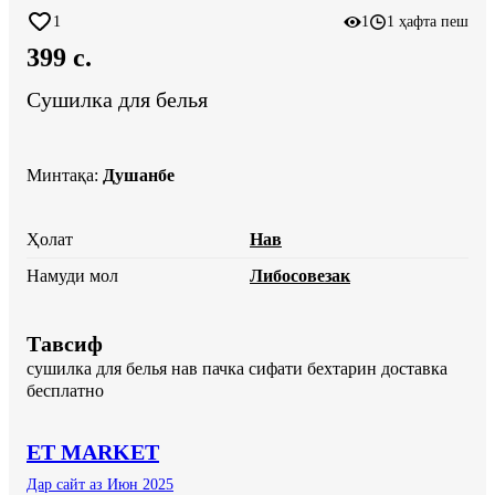
1
1
1 ҳафта пеш
399 c.
Сушилка для белья
Минтақа
:
Душанбе
Ҳолат
Нав
Намуди мол
Либосовезак
Тавсиф
сушилка для белья нав пачка сифати бехтарин доставка 
бесплатно
ET MARKET
Дар сайт аз Июн 2025