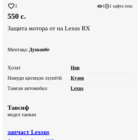
2
1
1 ҳафта пеш
550 c.
Защита мотора от на Lexus RX
Минтақа
:
Душанбе
Ҳолат
Нав
Намуди қисмҳои эҳтиётӣ
Кузов
Тамғаи автомобил
Lexus
Тавсиф
модел таиван
запчаст Lexsus