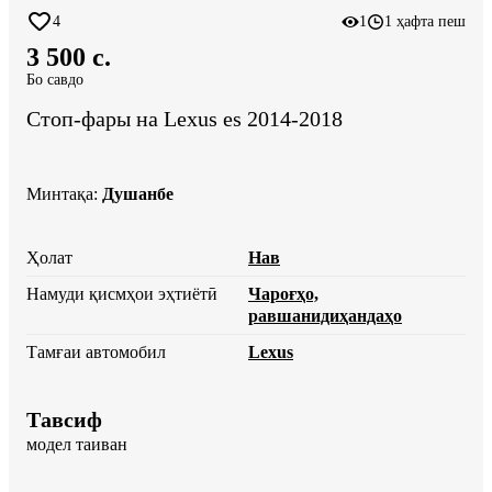
4
1
1 ҳафта пеш
3 500 c.
Бо савдо
Стоп-фары на Lexus es 2014-2018
Минтақа
:
Душанбе
Ҳолат
Нав
Намуди қисмҳои эҳтиётӣ
Чароғҳо,
равшанидиҳандаҳо
Тамғаи автомобил
Lexus
Тавсиф
модел таиван