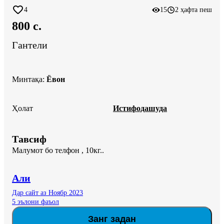
4
15
2 ҳафта пеш
800 c.
Гантели
Минтақа
:
Ёвон
Ҳолат
Истифодашуда
Тавсиф
Малумот бо телфон , 10кг..
Али
Дар сайт аз Ноябр 2023
5 эълони фаъол
Занг задан