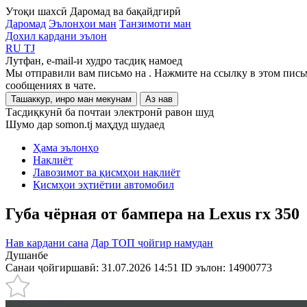
Утоқи шахсӣ
Даромад ва бақайдгирӣ
Даромад
Эълонҳои ман
Танзимоти ман
Дохил кардани эълон
RU
TJ
Лутфан, e-mail-и худро тасдиқ намоед
Мы отправили вам письмо на
. Нажмите на ссылку в этом пись
сообщениях в чате.
Ташаккур, инро ман мекунам
Аз нав
Тасдиқкунӣ ба почтаи электронӣ равон шуд
Шумо дар somon.tj маҳдуд шудаед
Ҳама эълонҳо
Нақлиёт
Лавозимот ва қисмҳои нақлиёт
Қисмҳои эҳтиётии автомобил
Губа чёрная от бампера на Lexus rx 350
Нав кардани сана
Дар ТОП ҷойгир намудан
Душанбе
Санаи ҷойгиршавӣ: 31.07.2026 14:51
ID эълон:
14900773